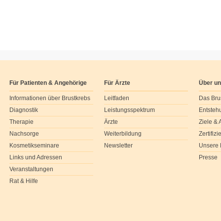
Für Patienten & Angehörige
Für Ärzte
Über u
Informationen über Brustkrebs
Leitfaden
Das Bru
Diagnostik
Leistungsspektrum
Entsteh
Therapie
Ärzte
Ziele &
Nachsorge
Weiterbildung
Zertifiz
Kosmetikseminare
Newsletter
Unsere 
Links und Adressen
Presse
Veranstaltungen
Rat & Hilfe