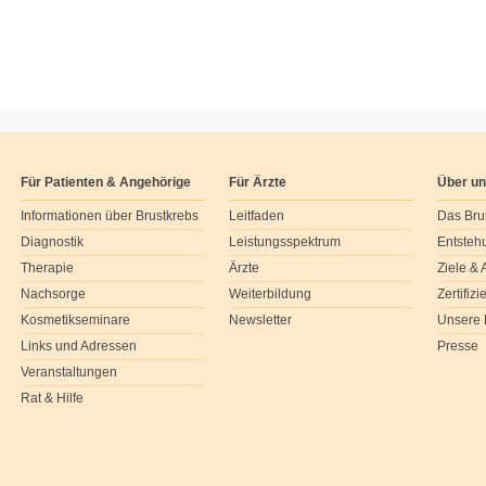
Für Patienten & Angehörige
Für Ärzte
Über u
Informationen über Brustkrebs
Leitfaden
Das Bru
Diagnostik
Leistungsspektrum
Entsteh
Therapie
Ärzte
Ziele &
Nachsorge
Weiterbildung
Zertifiz
Kosmetikseminare
Newsletter
Unsere 
Links und Adressen
Presse
Veranstaltungen
Rat & Hilfe