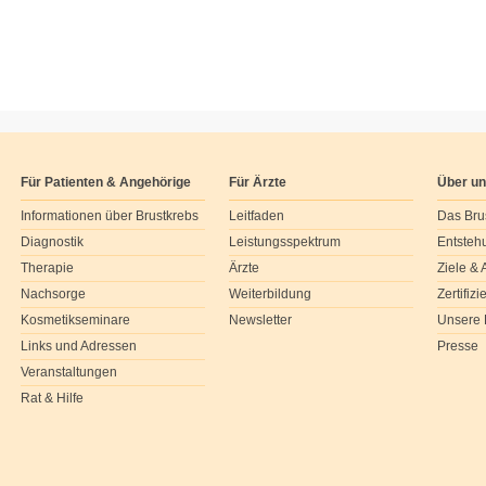
Für Patienten & Angehörige
Für Ärzte
Über u
Informationen über Brustkrebs
Leitfaden
Das Bru
Diagnostik
Leistungsspektrum
Entsteh
Therapie
Ärzte
Ziele &
Nachsorge
Weiterbildung
Zertifiz
Kosmetikseminare
Newsletter
Unsere 
Links und Adressen
Presse
Veranstaltungen
Rat & Hilfe