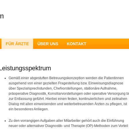
FÜR ÄRZTE
ÜBER UNS
KONTAKT
Leistungsspektrum
Gemäß einer abgestuften Betreuungskonzeption werden die Patientinnen
ausgehend von einer gezielten Fragestellung bzw. Einweisungsdiagnose
über Spezialsprechstunden, Chefvorstellungen, stationäre Aufnahme,
präoperative Diagnostik, Konsiliarvorstellungen oder operative Versorgung b
zur Entlassung geführt. Hierbei einen festen, kontinuierlichen und zeitnahen
Dialog mit allen einweisenden und weiterbetreuenden Ärzten zu pflegen, ist
ein besonderes Anliegen.
Zu den vorrangigen Aufgaben aller Mitarbeiter gehört auch die Einführung
neuer oder alternativer Diagnostik- und Therapie (OP)-Methoden zum Vorteil