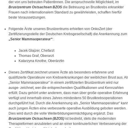
der von uns betreuten Patientinnen. Die anspruchsvolle Möglichkeit, im
Brustzentrum Ostsachsen BZOS
die Betreuung an Brustkrebs erkrankter
Frauen nach internationalem Standard zu gewährleisten, schaffen hierfür
beste Voraussetzungen.
Folgende Ärzte unseres Brustzentrums erhielten von OnkoZert (der
Zertifizierungsstelle der Deutschen Krebsgesellschaft) die Anerkennung zum
„Senior Mammaoperateur“
:
Jacek Glajzer, Chefarzt
Thomas Graf, Oberarzt
Katarzyna Knothe, Oberärztin
Dieses Zertifikat zeichnet unsere Ärzte als besonders erfahrene und
qualifizierte Operateure von Krebserkrankungen der weiblichen Brust aus. Al
„Senior Mammaoperateur“ in einem zertifizierten Brustzentrum wird nur
ausge- zeichnet, wer die entsprechenden Qualifikationen und Kennzahlen
erfüllt. Dazu gehört unter anderem, dass man über große operative Erfahrun
verfügt und innerhalb eines Jahres mindestens 50 Brustkrebsoperationen
durchgeführt hat. Durch die Anerkennung als „Senior Mammaoperateur“ kan
auch jungen Ärzten eine verbesserte operative Ausbildung geboten werden.
Dies wird durch die volle Weiterbildungsermächtigung ergänzt. Das
Brustzentrum Ostsachsen (BZOS)
ist bestrebt, stets die modernsten
Therapieformen anzubieten und an einer kontinuierlichen Verbesserung der