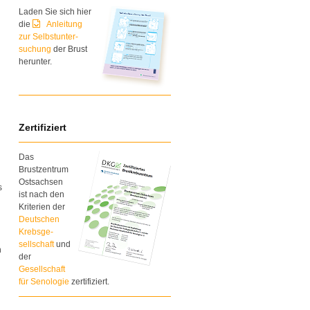
Laden Sie sich hier
die
Anleitung
zur Selbstunter-
suchung
der Brust
herunter.
Zertifiziert
Das
Brustzentrum
Ostsachsen
s
ist nach den
Kriterien der
Deutschen
g
Krebsge-
sellschaft
und
n
der
Gesellschaft
für Senologie
zertifiziert.