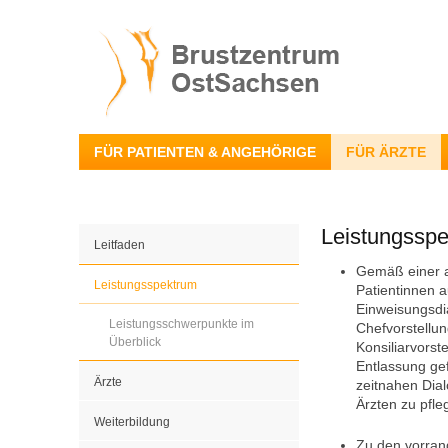
FÜR PATIENTEN & ANGEHÖRIGE
FÜR ÄRZTE
Leistungssp
Leitfaden
Gemäß einer a
Leistungsspektrum
Patientinnen 
Einweisungsdi
Leistungsschwerpunkte im
Chefvorstellun
Überblick
Konsiliarvorst
Entlassung gef
Ärzte
zeitnahen Dia
Ärzten zu pfle
Weiterbildung
Zu den vorrang