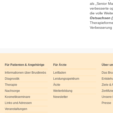
als „Senior M
verbesserte o
die volle Wei
Ostsachsen 
Therapieforme
Verbesserung d
Für Patienten & Angehörige
Für Ärzte
Über u
Informationen über Brustkrebs
Leitfaden
Das Bru
Diagnostik
Leistungsspektrum
Entsteh
Therapie
Ärzte
Ziele &
Nachsorge
Weiterbildung
Zertifiz
Kosmetikseminare
Newsletter
Unsere 
Links und Adressen
Presse
Veranstaltungen