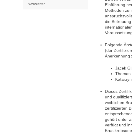
Newsletter
Einführung neu
Methoden zum V
anspruchsvolle
die Betreuung
internationale
Voraussetzun
Folgende Ärzt
(der Zertifizi
Anerkennung
Jacek Gl
Thomas G
Katarzyn
Dieses Zertifi
und qualifizi
weiblichen Br
zertifizierten
entsprechende
gehört unter 
verfügt und i
Brustkrebsope