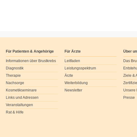
Für Patienten & Angehörige
Für Ärzte
Über u
Informationen über Brustkrebs
Leitfaden
Das Bru
Diagnostik
Leistungsspektrum
Entsteh
Therapie
Ärzte
Ziele &
Nachsorge
Weiterbildung
Zertifiz
Kosmetikseminare
Newsletter
Unsere 
Links und Adressen
Presse
Veranstaltungen
Rat & Hilfe