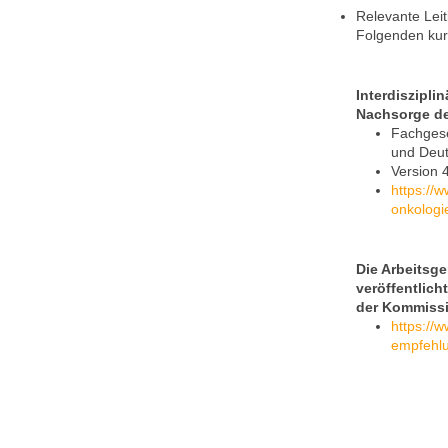
Relevante Leit
Folgenden kur
Interdiszipli
Nachsorge d
Fachgese
und Deut
Version 
https://
onkologi
Die Arbeitsg
veröffentlic
der Kommiss
https://w
empfehl