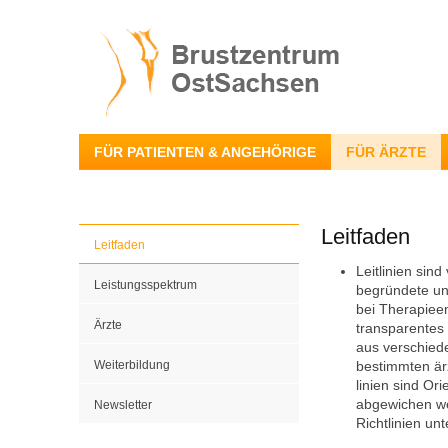
FÜR PATIENTEN & ANGEHÖRIGE
FÜR ÄRZTE
Leitfaden
Leitfaden
Leitlinien sin
Leistungsspektrum
begründete und
bei Therapieen
Ärzte
transparentes
aus verschied
Weiterbildung
bestimmten ärz
linien sind Or
abgewichen we
Newsletter
Richtlinien unt