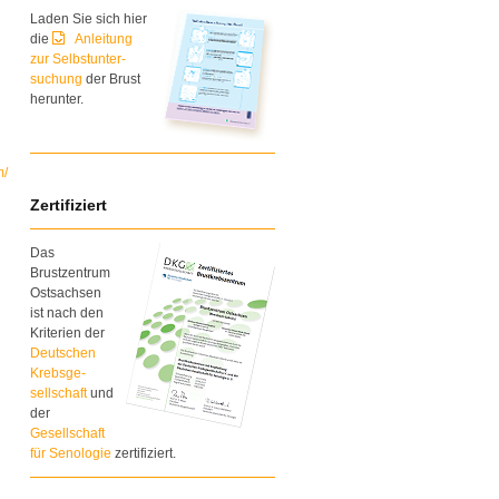
Laden Sie sich hier
die
Anleitung
zur Selbstunter-
suchung
der Brust
herunter.
m/
Zertifiziert
Das
Brustzentrum
Ostsachsen
ist nach den
Kriterien der
Deutschen
Krebsge-
sellschaft
und
der
Gesellschaft
für Senologie
zertifiziert.