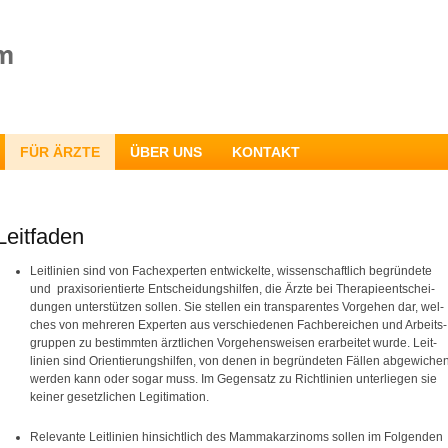
FÜR ÄRZTE
ÜBER UNS
KONTAKT
Leitfaden
Leitlinien sind von Fachexperten entwickelte, wissenschaftlich begründete
und praxisorientierte Entscheidungshilfen, die Ärzte bei Therapieentschei-
dungen unterstützen sollen. Sie stellen ein transparentes Vorgehen dar, wel-
ches von mehreren Experten aus verschiedenen Fachbereichen und Arbeits-
gruppen zu bestimmten ärztlichen Vorgehensweisen erarbeitet wurde. Leit-
linien sind Orientierungshilfen, von denen in begründeten Fällen abgewiche
werden kann oder sogar muss. Im Gegensatz zu Richtlinien unterliegen sie
keiner gesetzlichen Legitimation.
Relevante Leitlinien hinsichtlich des Mammakarzinoms sollen im Folgenden