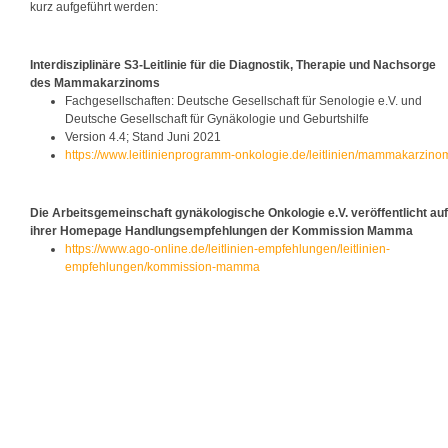
kurz aufgeführt werden:
Interdisziplinäre S3-Leitlinie für die Diagnostik, Therapie und Nachsorge
des Mammakarzinoms
Fachgesellschaften: Deutsche Gesellschaft für Senologie e.V. und
Deutsche Gesellschaft für Gynäkologie und Geburtshilfe
Version 4.4; Stand Juni 2021
https://www.leitlinienprogramm-onkologie.de/leitlinien/mammakarzino
Die Arbeitsgemeinschaft gynäkologische Onkologie e.V. veröffentlicht auf
ihrer Homepage Handlungsempfehlungen der Kommission Mamma
https://www.ago-online.de/leitlinien-empfehlungen/leitlinien-
empfehlungen/kommission-mamma