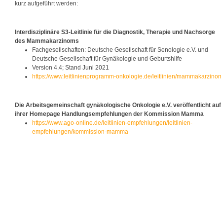
kurz aufgeführt werden:
Interdisziplinäre S3-Leitlinie für die Diagnostik, Therapie und Nachsorge
des Mammakarzinoms
Fachgesellschaften: Deutsche Gesellschaft für Senologie e.V. und
Deutsche Gesellschaft für Gynäkologie und Geburtshilfe
Version 4.4; Stand Juni 2021
https://www.leitlinienprogramm-onkologie.de/leitlinien/mammakarzino
Die Arbeitsgemeinschaft gynäkologische Onkologie e.V. veröffentlicht auf
ihrer Homepage Handlungsempfehlungen der Kommission Mamma
https://www.ago-online.de/leitlinien-empfehlungen/leitlinien-
empfehlungen/kommission-mamma