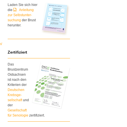
Laden Sie sich hier
die
Anleitung
zur Selbstunter-
suchung
der Brust
herunter.
m/
Zertifiziert
Das
Brustzentrum
Ostsachsen
ist nach den
Kriterien der
Deutschen
Krebsge-
sellschaft
und
der
Gesellschaft
für Senologie
zertifiziert.