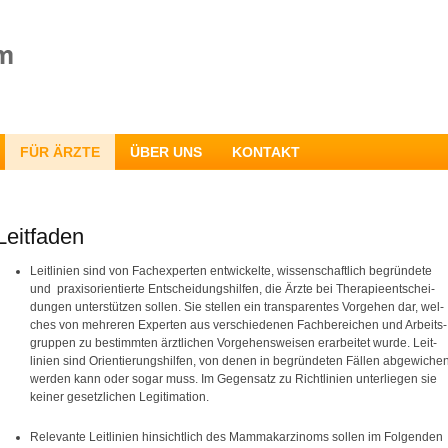
FÜR ÄRZTE
ÜBER UNS
KONTAKT
Leitfaden
Leitlinien sind von Fachexperten entwickelte, wissenschaftlich begründete
und praxisorientierte Entscheidungshilfen, die Ärzte bei Therapieentschei-
dungen unterstützen sollen. Sie stellen ein transparentes Vorgehen dar, wel-
ches von mehreren Experten aus verschiedenen Fachbereichen und Arbeits-
gruppen zu bestimmten ärztlichen Vorgehensweisen erarbeitet wurde. Leit-
linien sind Orientierungshilfen, von denen in begründeten Fällen abgewiche
werden kann oder sogar muss. Im Gegensatz zu Richtlinien unterliegen sie
keiner gesetzlichen Legitimation.
Relevante Leitlinien hinsichtlich des Mammakarzinoms sollen im Folgenden