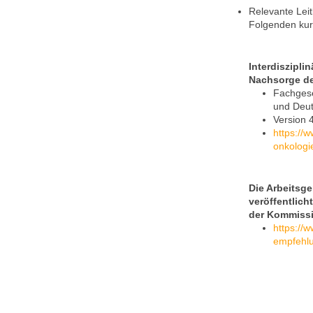
Relevante Leit
Folgenden kur
Interdiszipli
Nachsorge d
Fachgese
und Deut
Version 
https://
onkologi
Die Arbeitsg
veröffentlic
der Kommiss
https://w
empfehl