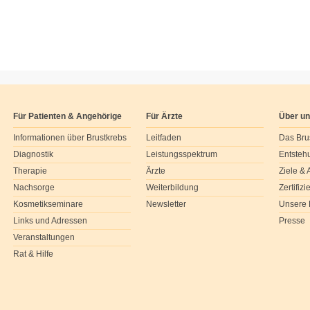
Für Patienten & Angehörige
Für Ärzte
Über u
Informationen über Brustkrebs
Leitfaden
Das Bru
Diagnostik
Leistungsspektrum
Entsteh
Therapie
Ärzte
Ziele &
Nachsorge
Weiterbildung
Zertifiz
Kosmetikseminare
Newsletter
Unsere 
Links und Adressen
Presse
Veranstaltungen
Rat & Hilfe