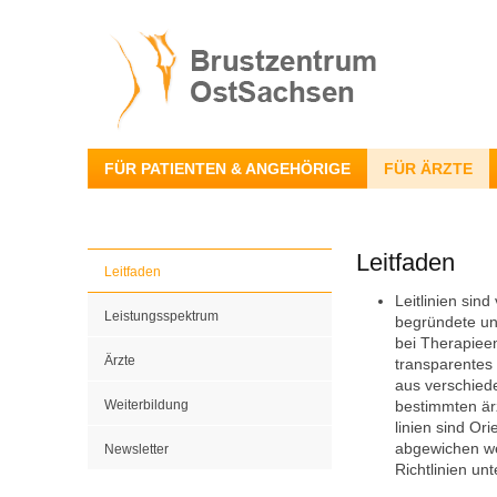
FÜR PATIENTEN & ANGEHÖRIGE
FÜR ÄRZTE
Leitfaden
Leitfaden
Leitlinien sin
Leistungsspektrum
begründete und
bei Therapieen
Ärzte
transparentes
aus verschied
Weiterbildung
bestimmten ärz
linien sind Or
abgewichen we
Newsletter
Richtlinien unt