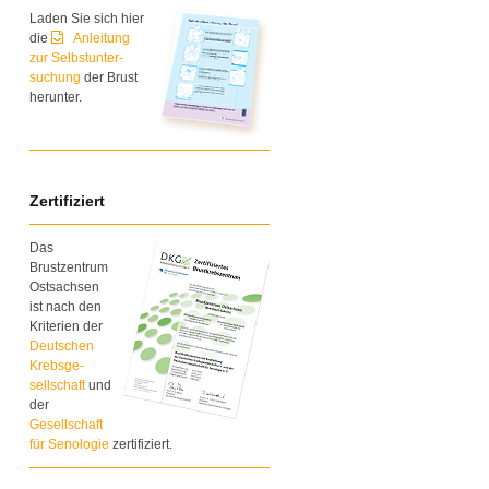
Laden Sie sich hier
die
Anleitung
zur Selbstunter-
suchung
der Brust
herunter.
Zertifiziert
Das
Brustzentrum
Ostsachsen
ist nach den
Kriterien der
Deutschen
Krebsge-
sellschaft
und
der
Gesellschaft
für Senologie
zertifiziert.