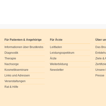
Für Patienten & Angehörige
Für Ärzte
Über u
Informationen über Brustkrebs
Leitfaden
Das Bru
Diagnostik
Leistungsspektrum
Entsteh
Therapie
Ärzte
Ziele &
Nachsorge
Weiterbildung
Zertifiz
Kosmetikseminare
Newsletter
Unsere 
Links und Adressen
Presse
Veranstaltungen
Rat & Hilfe