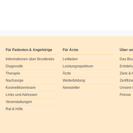
Für Patienten & Angehörige
Für Ärzte
Über u
Informationen über Brustkrebs
Leitfaden
Das Bru
Diagnostik
Leistungsspektrum
Entsteh
Therapie
Ärzte
Ziele &
Nachsorge
Weiterbildung
Zertifiz
Kosmetikseminare
Newsletter
Unsere 
Links und Adressen
Presse
Veranstaltungen
Rat & Hilfe