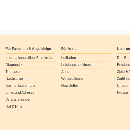
Für Patienten & Angehörige
Für Ärzte
Über u
Informationen über Brustkrebs
Leitfaden
Das Bru
Diagnostik
Leistungsspektrum
Entsteh
Therapie
Ärzte
Ziele &
Nachsorge
Weiterbildung
Zertifiz
Kosmetikseminare
Newsletter
Unsere 
Links und Adressen
Presse
Veranstaltungen
Rat & Hilfe