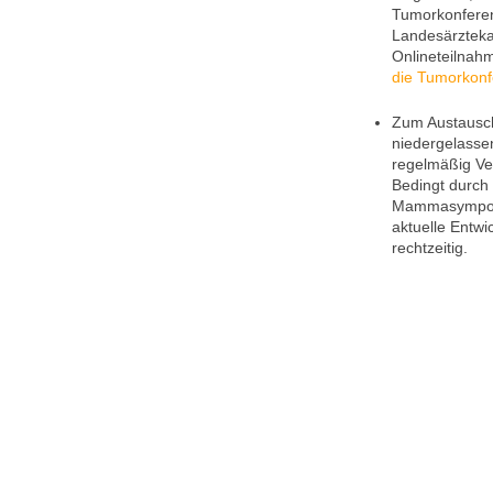
Tumorkonfere
Landesärztekam
Onlineteilnahm
die Tumorkon
Zum Austausch
niedergelasse
regelmäßig Ve
Bedingt durch
Mammasymposiu
aktuelle Entwi
rechtzeitig.