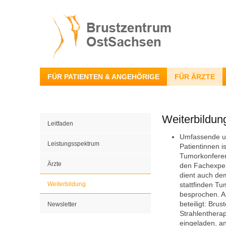
FÜR PATIENTEN & ANGEHÖRIGE
FÜR ÄRZTE
Weiterbildun
Leitfaden
Umfassende un
Leistungsspektrum
Patientinnen i
Tumorkonferen
Ärzte
den Fachexper
dient auch de
Weiterbildung
stattfinden T
besprochen. A
beteiligt: Bru
Newsletter
Strahlenthera
eingeladen, a