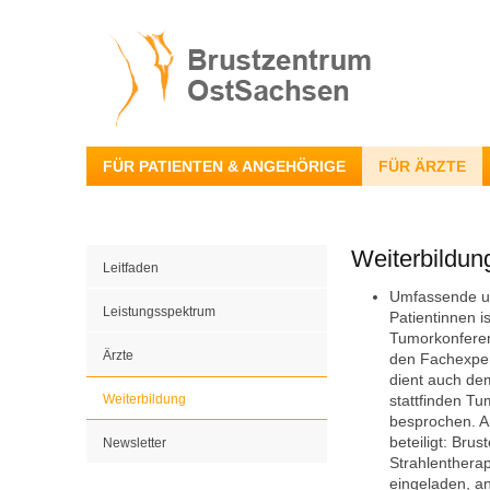
FÜR PATIENTEN & ANGEHÖRIGE
FÜR ÄRZTE
Weiterbildun
Leitfaden
Umfassende un
Leistungsspektrum
Patientinnen i
Tumorkonferen
Ärzte
den Fachexper
dient auch de
Weiterbildung
stattfinden T
besprochen. A
beteiligt: Bru
Newsletter
Strahlenthera
eingeladen, a