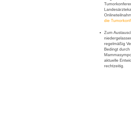
Tumorkonfere
Landesärztekam
Onlineteilnahm
die Tumorkon
Zum Austausch
niedergelasse
regelmäßig Ve
Bedingt durch
Mammasymposiu
aktuelle Entwi
rechtzeitig.