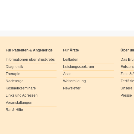
Für Patienten & Angehörige
Für Ärzte
Über u
Informationen über Brustkrebs
Leitfaden
Das Bru
Diagnostik
Leistungsspektrum
Entsteh
Therapie
Ärzte
Ziele &
Nachsorge
Weiterbildung
Zertifiz
Kosmetikseminare
Newsletter
Unsere 
Links und Adressen
Presse
Veranstaltungen
Rat & Hilfe