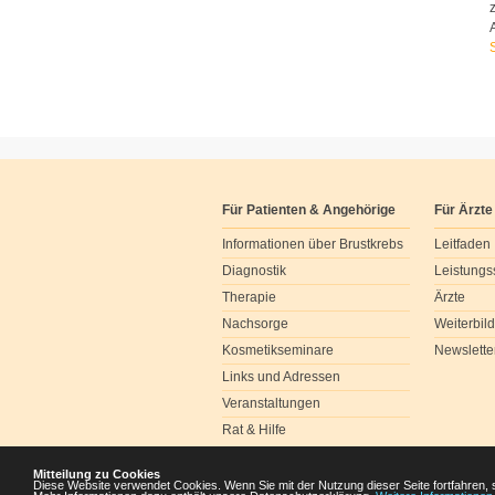
Für Patienten & Angehörige
Für Ärzte
Informationen über Brustkrebs
Leitfaden
Diagnostik
Leistungs
Therapie
Ärzte
Nachsorge
Weiterbil
Kosmetikseminare
Newslette
Links und Adressen
Veranstaltungen
Rat & Hilfe
Mitteilung zu Cookies
Diese Website verwendet Cookies. Wenn Sie mit der Nutzung dieser Seite fortfahren, 