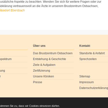
zusätzliche Aspekte zu beachten. Wenden Sie sich für weitere Fragen oder zur
Abklärung vertrauensvoll an die Ärzte in unserem Brustzentrum Ostsachsen,
Standort Ebersbach
Über uns
Kontakt
Das Brustzentrum Ostsachsen
Standorte & Anfahrt
spektrum
Entstehung & Geschichte
Sprechzeiten
Ziele & Aufgaben
dung
Zertifizierung
r
Unsere Kliniken
Sitemap
Presse
Impressum
Datenschutzerklärun
stimmen Sie zu, dass wir Cookies einsetzen dürfen.