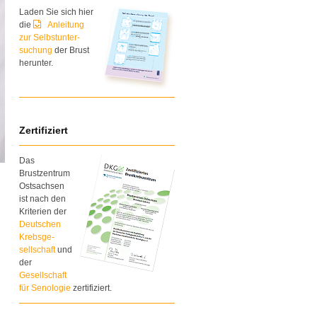
Laden Sie sich hier
die
Anleitung
zur Selbstunter-
suchung
der Brust
herunter.
Zertifiziert
Das
Brustzentrum
Ostsachsen
ist nach den
Kriterien der
Deutschen
Krebsge-
sellschaft
und
der
Gesellschaft
für Senologie
zertifiziert.