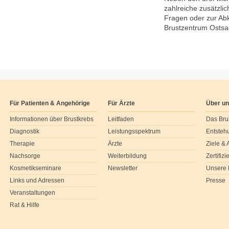
zahlreiche zusätzli
Fragen oder zur Abk
Brustzentrum Osts
Für Patienten & Angehörige
Für Ärzte
Über u
Informationen über Brustkrebs
Leitfaden
Das Bru
Diagnostik
Leistungsspektrum
Entsteh
Therapie
Ärzte
Ziele &
Nachsorge
Weiterbildung
Zertifiz
Kosmetikseminare
Newsletter
Unsere 
Links und Adressen
Presse
Veranstaltungen
Rat & Hilfe