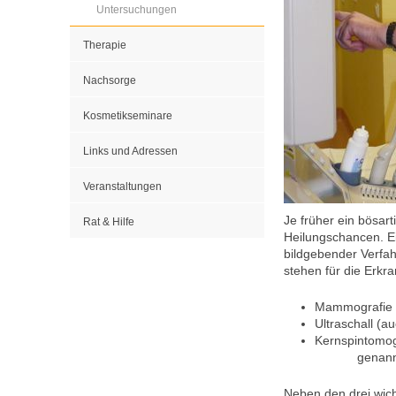
Untersuchungen
Therapie
Nachsorge
Kosmetikseminare
Links und Adressen
Veranstaltungen
Je früher ein bösar
Rat & Hilfe
Heilungschancen. Ei
bildgebender Verfa
stehen für die Erkr
Mammografie
Ultraschall (a
Kernspintomo
genannt
Neben den drei wich