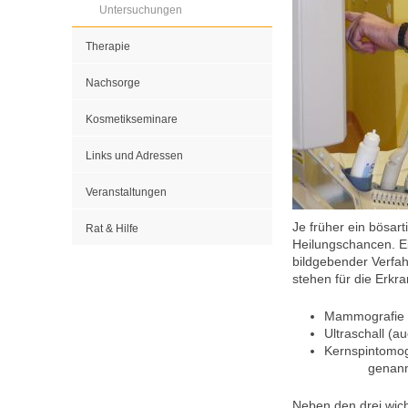
Untersuchungen
Therapie
Nachsorge
Kosmetikseminare
Links und Adressen
Veranstaltungen
Je früher ein bösar
Rat & Hilfe
Heilungschancen. Ei
bildgebender Verfa
stehen für die Erkr
Mammografie
Ultraschall (a
Kernspintomo
genannt
Neben den drei wich