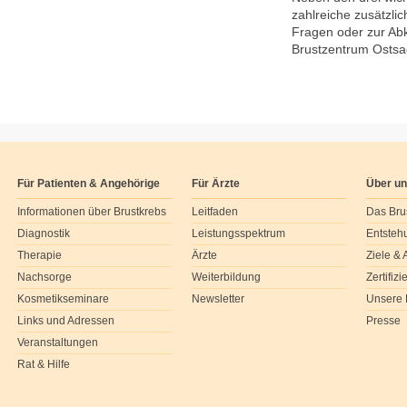
zahlreiche zusätzli
Fragen oder zur Abk
Brustzentrum Osts
Für Patienten & Angehörige
Für Ärzte
Über u
Informationen über Brustkrebs
Leitfaden
Das Bru
Diagnostik
Leistungsspektrum
Entsteh
Therapie
Ärzte
Ziele &
Nachsorge
Weiterbildung
Zertifiz
Kosmetikseminare
Newsletter
Unsere 
Links und Adressen
Presse
Veranstaltungen
Rat & Hilfe