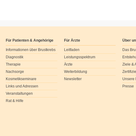
Für Patienten & Angehörige
Für Ärzte
Über u
Informationen über Brustkrebs
Leitfaden
Das Bru
Diagnostik
Leistungsspektrum
Entsteh
Therapie
Ärzte
Ziele &
Nachsorge
Weiterbildung
Zertifiz
Kosmetikseminare
Newsletter
Unsere 
Links und Adressen
Presse
Veranstaltungen
Rat & Hilfe