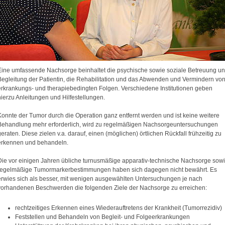
Eine umfassende Nachsorge beinhaltet die psychische sowie soziale Betreuung u
Begleitung der Patientin, die Rehabilitation und das Abwenden und Vermindern vo
erkrankungs- und therapiebedingten Folgen. Verschiedene Institutionen geben
hierzu Anleitungen und Hilfestellungen.
Konnte der Tumor durch die Operation ganz entfernt werden und ist keine weitere
Behandlung mehr erforderlich, wird zu regelmäßigen Nachsorgeuntersuchungen
geraten. Diese zielen v.a. darauf, einen (möglichen) örtlichen Rückfall frühzeitig zu
erkennen und behandeln.
Die vor einigen Jahren übliche turnusmäßige apparativ-technische Nachsorge sow
regelmäßige Tumormarkerbestimmungen haben sich dagegen nicht bewährt. Es
erwies sich als besser, mit wenigen ausgewählten Untersuchungen je nach
vorhandenen Beschwerden die folgenden Ziele der Nachsorge zu erreichen:
rechtzeitiges Erkennen eines Wiederauftretens der Krankheit (Tumorrezidiv)
Feststellen und Behandeln von Begleit- und Folgeerkrankungen