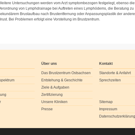
Weitere Untersuchungen werden vom Arzt symptombezogen festgelegt, ebenso die
Verordnung von Lymphdrainage bei Auftreten eines Lymphödems, die Beratung zu
sekundärem Brustaufbau nach Brustentfernung oder Anpassungsplastik der ander
Brust. Bei Problemen erfolgt eine Vorstellung im Brustzentrum.
Über uns
Kontakt
Das Brustzentrum Ostsachsen
Standorte & Anfahrt
spektrum
Entstehung & Geschichte
Sprechzeiten
Ziele & Aufgaben
dung
Zertifizierung
r
Unsere Kliniken
Sitemap
Presse
Impressum
Datenschutzerklärun