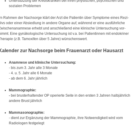
Unterstützung der Krebskranken bei ihren physischen, psychischen und
sozialen Problemen
Im Rahmen der Nachsorge klärt der Arzt die Patientin über Symptome eines Rezi-
divs oder einer Absiedlung in andere Organe auf, während er eine ausführliche
Zwischenanamnese erhebt und anschließend eine klinische Untersuchung vor-
nimmt. Eine gynäkologische Untersuchung ist v.a. bei Patientinnen mit endokriner
Therapie (z.B. Tamoxifen über 5 Jahre) wünschenswert.
Kalender zur Nachsorge beim Frauenarzt oder Hausarzt
Anamnese und klinische Untersuchung:
- bis zum 3. Jahr alle 3 Monate
- 4. u. 5. Jahr alle 6 Monate
- ab dem 6. Jahr jährlich
Mammographie:
-
bei brusterhaltender OP operierte Seite in den ersten 3 Jahren halbjährlich
andere Brust jährlich
Mammasonographie:
- dient zur Ergänzung der Mammographie, ihre Notwendigkeit wird vom
Radiologen festgelegt