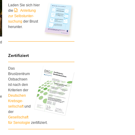
Laden Sie sich hier
die
Anleitung
zur Selbstunter-
suchung
der Brust
herunter.
nd
n
Zertifiziert
Das
Brustzentrum
Ostsachsen
ist nach den
Kriterien der
Deutschen
ie
Krebsge-
sellschaft
und
der
Gesellschaft
für Senologie
zertifiziert.