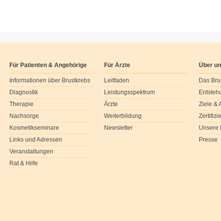
Für Patienten & Angehörige
Für Ärzte
Über u
Informationen über Brustkrebs
Leitfaden
Das Bru
Diagnostik
Leistungsspektrum
Entsteh
Therapie
Ärzte
Ziele &
Nachsorge
Weiterbildung
Zertifiz
Kosmetikseminare
Newsletter
Unsere 
Links und Adressen
Presse
Veranstaltungen
Rat & Hilfe