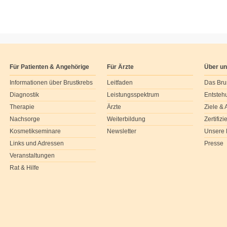
Für Patienten & Angehörige
Für Ärzte
Über u
Informationen über Brustkrebs
Leitfaden
Das Bru
Diagnostik
Leistungsspektrum
Entsteh
Therapie
Ärzte
Ziele &
Nachsorge
Weiterbildung
Zertifiz
Kosmetikseminare
Newsletter
Unsere 
Links und Adressen
Presse
Veranstaltungen
Rat & Hilfe