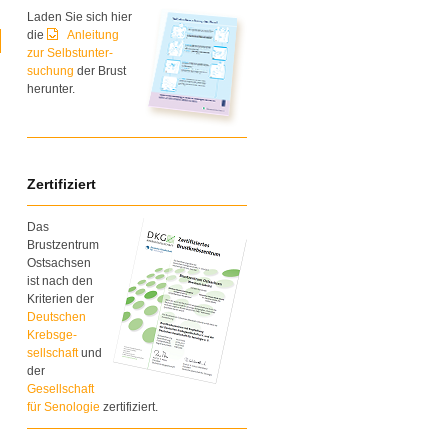
Laden Sie sich hier
die
Anleitung
zur Selbstunter-
suchung
der Brust
herunter.
Zertifiziert
Das
Brustzentrum
Ostsachsen
ist nach den
Kriterien der
Deutschen
Krebsge-
sellschaft
und
der
Gesellschaft
für Senologie
zertifiziert.