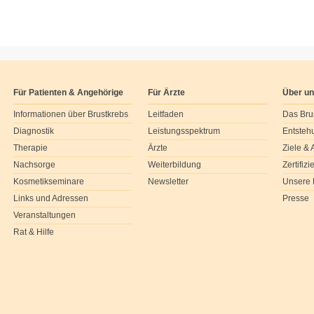
Für Patienten & Angehörige
Für Ärzte
Über u
Informationen über Brustkrebs
Leitfaden
Das Bru
Diagnostik
Leistungsspektrum
Entsteh
Therapie
Ärzte
Ziele &
Nachsorge
Weiterbildung
Zertifiz
Kosmetikseminare
Newsletter
Unsere 
Links und Adressen
Presse
Veranstaltungen
Rat & Hilfe