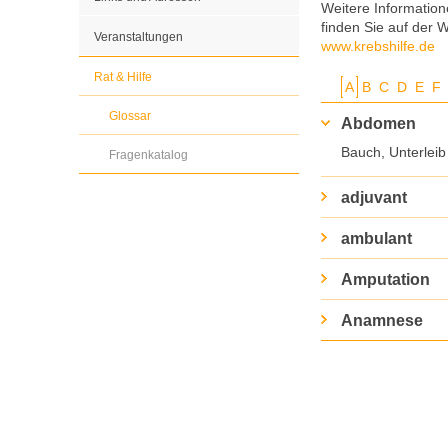
Weitere Information
finden Sie auf der 
Veranstaltungen
www.krebshilfe.de
Rat & Hilfe
A
B
C
D
E
F
Glossar
Abdomen
Bauch, Unterleib
Fragenkatalog
adjuvant
ambulant
Amputation
Anamnese