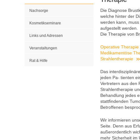
Die Diagnose Brustkr
Nachsorge
welche hinter der D
werden kann, muss 
Kosmetikseminare
aufgestellt werden.
Die Therapie von Br
Links und Adressen
Operative Therapie
Veranstaltungen
Medikamentöse The
Strahlentherapie
Rat & Hilfe
Das interdisziplinä
jeden Pa- tienten e
Vertretern aus den 
Strahlentherapie u
Behandlung jedes e
stattfindenden Tumo
Betroffenen bespro
Wir informieren uns
Seite. Denn aus Erf
außerordentlich wich
mehr Sicherheit im