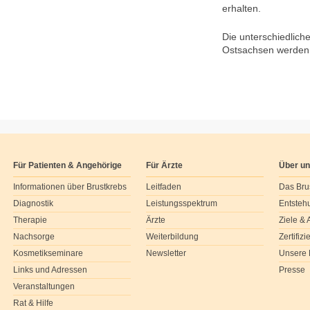
erhalten.
Die unterschiedlich
Ostsachsen werden 
Für Patienten & Angehörige
Für Ärzte
Über u
Informationen über Brustkrebs
Leitfaden
Das Bru
Diagnostik
Leistungsspektrum
Entsteh
Therapie
Ärzte
Ziele &
Nachsorge
Weiterbildung
Zertifiz
Kosmetikseminare
Newsletter
Unsere 
Links und Adressen
Presse
Veranstaltungen
Rat & Hilfe