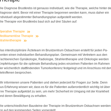
Die Diagnose Brustkrebs ist genauso individuell, wie die Therapie, welche hinter de
Diagnose steht. Bevor mit einer Therapie begonnen werden kann, muss daher ein
individuell abgestimmter Behandlungsplan aufgestellt werden.
Die Therapie von Brustkrebs baut sich auf drei Säulen auf:
Operative Therapie
Medikamentöse Therapie
Strahlentherapie
Das interdisziplinäre Ärzteteam im Brustzentrum Ostsachsen erstellt für jeden Pa-
tienten einen individuellen Behandlungsplan. Gemeinsam mit Vertretern aus den
Fachbereichen Gynäkologie, Radiologie, Strahlentherapie und Onkologie werden
Empfehlungen für die optimale Behandlung jedes einzelnen Patienten im Rahmen
der wöchentlich stattfindenden Tumorkonferenz festgelegt und im Anschluss mit de
Betroffenen besprochen.
Wir informieren unsere Patienten und stehen jederzeit für Fragen zur Seite. Denn
aus Erfahrung wissen wir, dass es für die Patienten außerordentlich wichtig ist über
ihre Therapie aufgeklärt zu sein, um mehr Sicherheit im Umgang mit der Krankheit
und deren Bewältigung zu erhalten.
Die unterschiedlichen Bausteine der Therapie im Brustzentrum Ostsachsen werden
Ihn auf den kommenden Seiten vorgestellt.