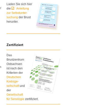
Laden Sie sich hier
r
die
Anleitung
zur Selbstunter-
suchung
der Brust
herunter.
Zertifiziert
Das
Brustzentrum
Ostsachsen
m
ist nach den
Kriterien der
Deutschen
Krebsge-
sellschaft
und
der
Gesellschaft
für Senologie
zertifiziert.