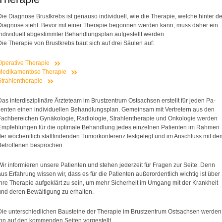
Die Diagnose Brustkrebs ist genauso individuell, wie die Therapie, welche hinter de
Diagnose steht. Bevor mit einer Therapie begonnen werden kann, muss daher ein
individuell abgestimmter Behandlungsplan aufgestellt werden.
Die Therapie von Brustkrebs baut sich auf drei Säulen auf:
Operative Therapie
Medikamentöse Therapie
Strahlentherapie
Das interdisziplinäre Ärzteteam im Brustzentrum Ostsachsen erstellt für jeden Pa-
tienten einen individuellen Behandlungsplan. Gemeinsam mit Vertretern aus den
Fachbereichen Gynäkologie, Radiologie, Strahlentherapie und Onkologie werden
Empfehlungen für die optimale Behandlung jedes einzelnen Patienten im Rahmen
der wöchentlich stattfindenden Tumorkonferenz festgelegt und im Anschluss mit de
Betroffenen besprochen.
Wir informieren unsere Patienten und stehen jederzeit für Fragen zur Seite. Denn
aus Erfahrung wissen wir, dass es für die Patienten außerordentlich wichtig ist über
ihre Therapie aufgeklärt zu sein, um mehr Sicherheit im Umgang mit der Krankheit
und deren Bewältigung zu erhalten.
Die unterschiedlichen Bausteine der Therapie im Brustzentrum Ostsachsen werden
Ihn auf den kommenden Seiten vorgestellt.