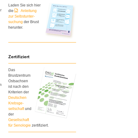
Laden Sie sich hier
r
die
Anleitung
zur Selbstunter-
suchung
der Brust
herunter.
Zertifiziert
Das
Brustzentrum
Ostsachsen
m
ist nach den
Kriterien der
Deutschen
Krebsge-
sellschaft
und
der
Gesellschaft
für Senologie
zertifiziert.