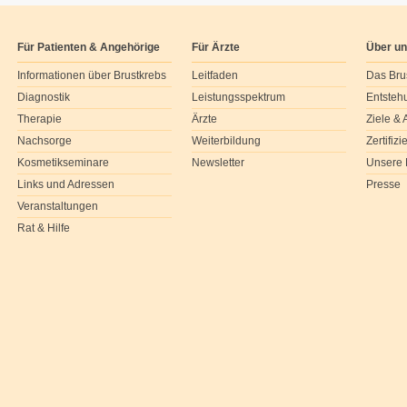
Für Patienten & Angehörige
Für Ärzte
Über u
Informationen über Brustkrebs
Leitfaden
Das Bru
Diagnostik
Leistungsspektrum
Entsteh
Therapie
Ärzte
Ziele &
Nachsorge
Weiterbildung
Zertifiz
Kosmetikseminare
Newsletter
Unsere 
Links und Adressen
Presse
Veranstaltungen
Rat & Hilfe