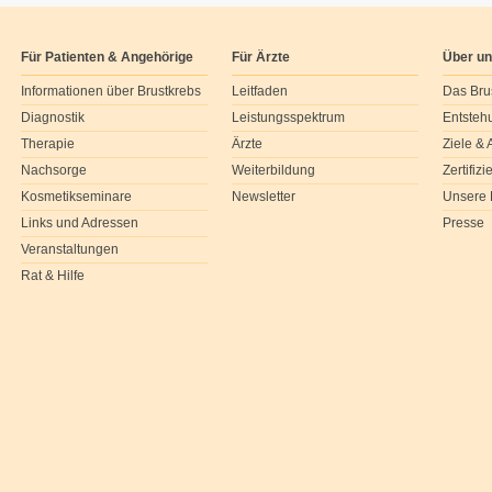
Für Patienten & Angehörige
Für Ärzte
Über u
Informationen über Brustkrebs
Leitfaden
Das Bru
Diagnostik
Leistungsspektrum
Entsteh
Therapie
Ärzte
Ziele &
Nachsorge
Weiterbildung
Zertifiz
Kosmetikseminare
Newsletter
Unsere 
Links und Adressen
Presse
Veranstaltungen
Rat & Hilfe