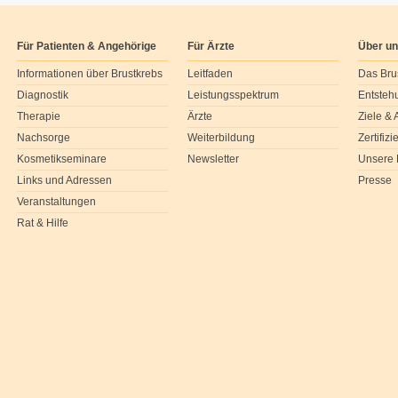
Für Patienten & Angehörige
Für Ärzte
Über u
Informationen über Brustkrebs
Leitfaden
Das Bru
Diagnostik
Leistungsspektrum
Entsteh
Therapie
Ärzte
Ziele &
Nachsorge
Weiterbildung
Zertifiz
Kosmetikseminare
Newsletter
Unsere 
Links und Adressen
Presse
Veranstaltungen
Rat & Hilfe