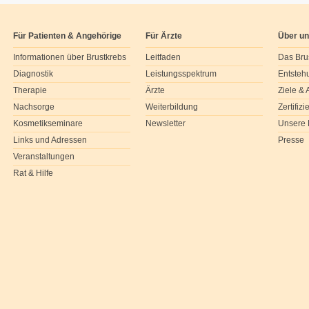
Für Patienten & Angehörige
Für Ärzte
Über u
Informationen über Brustkrebs
Leitfaden
Das Bru
Diagnostik
Leistungsspektrum
Entsteh
Therapie
Ärzte
Ziele &
Nachsorge
Weiterbildung
Zertifiz
Kosmetikseminare
Newsletter
Unsere 
Links und Adressen
Presse
Veranstaltungen
Rat & Hilfe