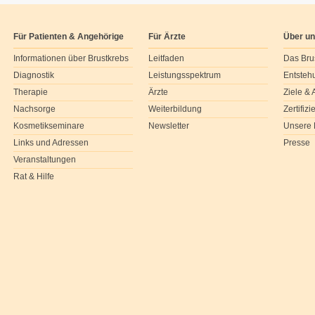
Für Patienten & Angehörige
Für Ärzte
Über u
Informationen über Brustkrebs
Leitfaden
Das Bru
Diagnostik
Leistungsspektrum
Entsteh
Therapie
Ärzte
Ziele &
Nachsorge
Weiterbildung
Zertifiz
Kosmetikseminare
Newsletter
Unsere 
Links und Adressen
Presse
Veranstaltungen
Rat & Hilfe