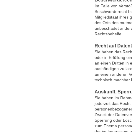
Im Falle von Verst
Beschwerderecht be
Mitgliedstaat ihres 
des Orts des mutma
unbeschadet anderwe
Rechtsbehelfe.
Recht auf Daten
Sie haben das Recht
oder in Erfüllung ei
an einen Dritten i
aushändigen zu lass
an einen anderen Ver
technisch machbar i
Auskunft, Sperr
Sie haben im Rahme
jederzeit das Recht
personenbezogenen
Zweck der Datenvera
Sperrung oder Lösc
zum Thema personen
der im Impressum 