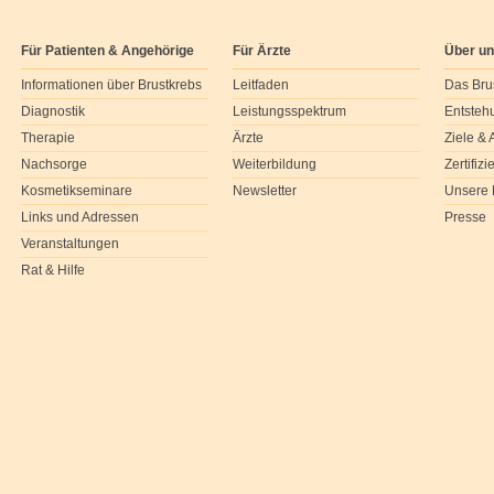
Für Patienten & Angehörige
Für Ärzte
Über u
Informationen über Brustkrebs
Leitfaden
Das Bru
Diagnostik
Leistungsspektrum
Entsteh
Therapie
Ärzte
Ziele &
Nachsorge
Weiterbildung
Zertifiz
Kosmetikseminare
Newsletter
Unsere 
Links und Adressen
Presse
Veranstaltungen
Rat & Hilfe