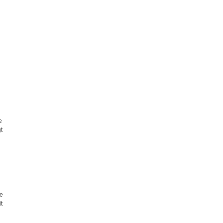
e
t
ie
t