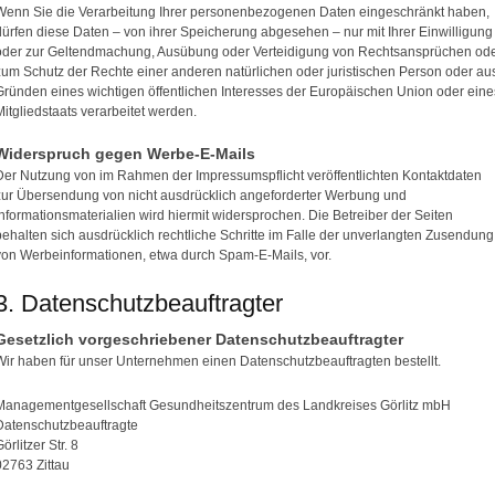
Wenn Sie die Verarbeitung Ihrer personenbezogenen Daten eingeschränkt haben,
dürfen diese Daten – von ihrer Speicherung abgesehen – nur mit Ihrer Einwilligung
oder zur Geltendmachung, Ausübung oder Verteidigung von Rechtsansprüchen od
zum Schutz der Rechte einer anderen natürlichen oder juristischen Person oder au
Gründen eines wichtigen öffentlichen Interesses der Europäischen Union oder eine
Mitgliedstaats verarbeitet werden.
Widerspruch gegen Werbe-E-Mails
Der Nutzung von im Rahmen der Impressumspflicht veröffentlichten Kontaktdaten
zur Übersendung von nicht ausdrücklich angeforderter Werbung und
Informationsmaterialien wird hiermit widersprochen. Die Betreiber der Seiten
behalten sich ausdrücklich rechtliche Schritte im Falle der unverlangten Zusendung
von Werbeinformationen, etwa durch Spam-E-Mails, vor.
3. Datenschutzbeauftragter
Gesetzlich vorgeschriebener Datenschutzbeauftragter
Wir haben für unser Unternehmen einen Datenschutzbeauftragten bestellt.
Managementgesellschaft Gesundheitszentrum des Landkreises Görlitz mbH
Datenschutzbeauftragte
örlitzer Str. 8
02763 Zittau