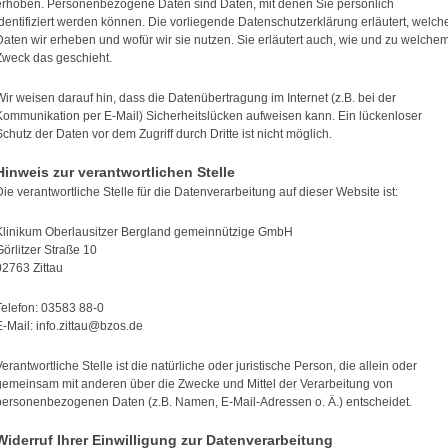
erhoben. Personenbezogene Daten sind Daten, mit denen Sie persönlich
identifiziert werden können. Die vorliegende Datenschutzerklärung erläutert, welch
Daten wir erheben und wofür wir sie nutzen. Sie erläutert auch, wie und zu welche
Zweck das geschieht.
Wir weisen darauf hin, dass die Datenübertragung im Internet (z.B. bei der
Kommunikation per E-Mail) Sicherheitslücken aufweisen kann. Ein lückenloser
Schutz der Daten vor dem Zugriff durch Dritte ist nicht möglich.
Hinweis zur verantwortlichen Stelle
Die verantwortliche Stelle für die Datenverarbeitung auf dieser Website ist:
Klinikum Oberlausitzer Bergland gemeinnützige GmbH
Görlitzer Straße 10
02763 Zittau
Telefon: 03583 88-0
E-Mail: info.zittau@bzos.de
Verantwortliche Stelle ist die natürliche oder juristische Person, die allein oder
gemeinsam mit anderen über die Zwecke und Mittel der Verarbeitung von
personenbezogenen Daten (z.B. Namen, E-Mail-Adressen o. Ä.) entscheidet.
Widerruf Ihrer Einwilligung zur Datenverarbeitung