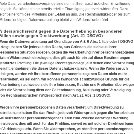
Viele Datenverarbeitungsvorgänge sind nur mit Ihrer ausdrücklichen Einwilligung
möglich. Sie können eine bereits erteilte Einwilligung jederzeit widerrufen. Dazu
reicht eine formlose Mitteilung per E-Mail an uns. Die Rechtmäßigkeit der bis zum
Widerruf erfolgten Datenverarbeitung bleibt vom Widerruf unberührt.
Widerspruchsrecht gegen die Datenerhebung in besonderen
Fällen sowie gegen Direktwerbung (Art. 21 DSGVO)
Wenn die Datenverarbeitung auf Grundlage von Art. 6 Abs. 1 lit. e oder f DSGVO
erfolgt, haben Sie jederzeit das Recht, aus Gründen, die sich aus Ihrer
besonderen Situation ergeben, gegen die Verarbeitung Ihrer personenbezogene
Daten Widerspruch einzulegen; dies gilt auch für ein auf diese Bestimmungen
gestütztes Profiling. Die jeweilige Rechtsgrundlage, auf denen eine Verarbeitung
beruht, entnehmen Sie dieser Datenschutzerklärung. Wenn Sie Widerspruch
einlegen, werden wir Ihre betroffenen personenbezogenen Daten nicht mehr
verarbeiten, es sei denn, wir können zwingende schutzwürdige Gründe für die
Verarbeitung nachweisen, die Ihre Interessen, Rechte und Freiheiten überwiege
oder die Verarbeitung dient der Geltendmachung, Ausübung oder Verteidigung
von Rechtsansprüchen (Widerspruch nach Art. 21 Abs. 1 DSGVO).
Werden Ihre personenbezogenen Daten verarbeitet, um Direktwerbung zu
betreiben, so haben Sie das Recht, jederzeit Widerspruch gegen die Verarbeitu
Sie betreffender personenbezogener Daten zum Zwecke derartiger Werbung
einzulegen; dies gilt auch für das Profiling, soweit es mit solcher Direktwerbung
in Verbindung steht. Wenn Sie widersprechen, werden Ihre personenbezogenen