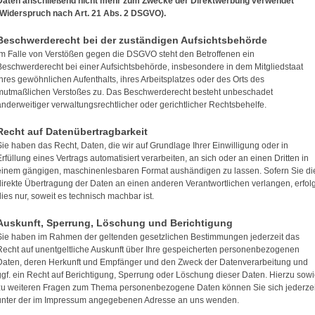
Daten anschließend nicht mehr zum Zwecke der Direktwerbung verwendet
(Widerspruch nach Art. 21 Abs. 2 DSGVO).
Beschwerderecht bei der zuständigen Aufsichtsbehörde
Im Falle von Verstößen gegen die DSGVO steht den Betroffenen ein
Beschwerderecht bei einer Aufsichtsbehörde, insbesondere in dem Mitgliedstaat
ihres gewöhnlichen Aufenthalts, ihres Arbeitsplatzes oder des Orts des
mutmaßlichen Verstoßes zu. Das Beschwerderecht besteht unbeschadet
anderweitiger verwaltungsrechtlicher oder gerichtlicher Rechtsbehelfe.
Recht auf Datenübertragbarkeit
Sie haben das Recht, Daten, die wir auf Grundlage Ihrer Einwilligung oder in
Erfüllung eines Vertrags automatisiert verarbeiten, an sich oder an einen Dritten in
einem gängigen, maschinenlesbaren Format aushändigen zu lassen. Sofern Sie di
direkte Übertragung der Daten an einen anderen Verantwortlichen verlangen, erfolg
dies nur, soweit es technisch machbar ist.
Auskunft, Sperrung, Löschung und Berichtigung
Sie haben im Rahmen der geltenden gesetzlichen Bestimmungen jederzeit das
Recht auf unentgeltliche Auskunft über Ihre gespeicherten personenbezogenen
Daten, deren Herkunft und Empfänger und den Zweck der Datenverarbeitung und
ggf. ein Recht auf Berichtigung, Sperrung oder Löschung dieser Daten. Hierzu sow
zu weiteren Fragen zum Thema personenbezogene Daten können Sie sich jederzei
unter der im Impressum angegebenen Adresse an uns wenden.