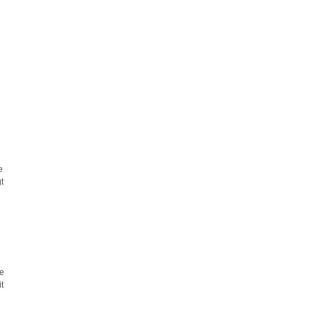
e
t
ie
t