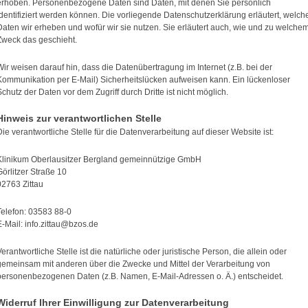
erhoben. Personenbezogene Daten sind Daten, mit denen Sie persönlich
identifiziert werden können. Die vorliegende Datenschutzerklärung erläutert, welch
Daten wir erheben und wofür wir sie nutzen. Sie erläutert auch, wie und zu welche
Zweck das geschieht.
Wir weisen darauf hin, dass die Datenübertragung im Internet (z.B. bei der
Kommunikation per E-Mail) Sicherheitslücken aufweisen kann. Ein lückenloser
Schutz der Daten vor dem Zugriff durch Dritte ist nicht möglich.
Hinweis zur verantwortlichen Stelle
Die verantwortliche Stelle für die Datenverarbeitung auf dieser Website ist:
Klinikum Oberlausitzer Bergland gemeinnützige GmbH
Görlitzer Straße 10
02763 Zittau
Telefon: 03583 88-0
E-Mail: info.zittau@bzos.de
Verantwortliche Stelle ist die natürliche oder juristische Person, die allein oder
gemeinsam mit anderen über die Zwecke und Mittel der Verarbeitung von
personenbezogenen Daten (z.B. Namen, E-Mail-Adressen o. Ä.) entscheidet.
Widerruf Ihrer Einwilligung zur Datenverarbeitung