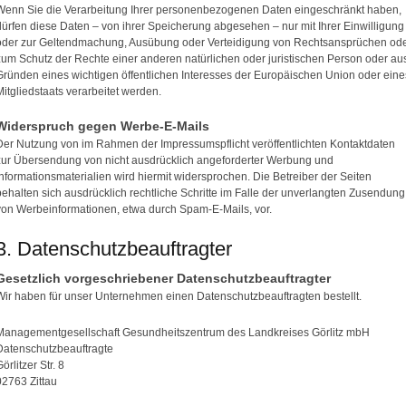
Wenn Sie die Verarbeitung Ihrer personenbezogenen Daten eingeschränkt haben,
dürfen diese Daten – von ihrer Speicherung abgesehen – nur mit Ihrer Einwilligung
oder zur Geltendmachung, Ausübung oder Verteidigung von Rechtsansprüchen od
zum Schutz der Rechte einer anderen natürlichen oder juristischen Person oder au
Gründen eines wichtigen öffentlichen Interesses der Europäischen Union oder eine
Mitgliedstaats verarbeitet werden.
Widerspruch gegen Werbe-E-Mails
Der Nutzung von im Rahmen der Impressumspflicht veröffentlichten Kontaktdaten
zur Übersendung von nicht ausdrücklich angeforderter Werbung und
Informationsmaterialien wird hiermit widersprochen. Die Betreiber der Seiten
behalten sich ausdrücklich rechtliche Schritte im Falle der unverlangten Zusendung
von Werbeinformationen, etwa durch Spam-E-Mails, vor.
3. Datenschutzbeauftragter
Gesetzlich vorgeschriebener Datenschutzbeauftragter
Wir haben für unser Unternehmen einen Datenschutzbeauftragten bestellt.
Managementgesellschaft Gesundheitszentrum des Landkreises Görlitz mbH
Datenschutzbeauftragte
örlitzer Str. 8
02763 Zittau