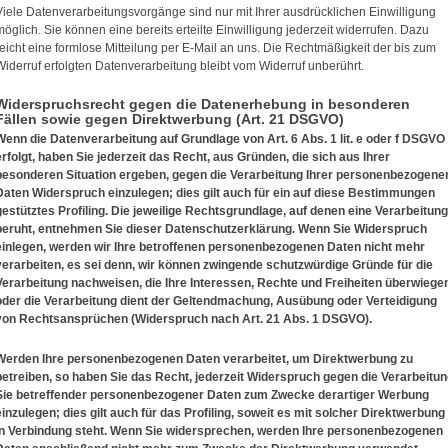
Viele Datenverarbeitungsvorgänge sind nur mit Ihrer ausdrücklichen Einwilligung
möglich. Sie können eine bereits erteilte Einwilligung jederzeit widerrufen. Dazu
reicht eine formlose Mitteilung per E-Mail an uns. Die Rechtmäßigkeit der bis zum
Widerruf erfolgten Datenverarbeitung bleibt vom Widerruf unberührt.
Widerspruchsrecht gegen die Datenerhebung in besonderen
Fällen sowie gegen Direktwerbung (Art. 21 DSGVO)
Wenn die Datenverarbeitung auf Grundlage von Art. 6 Abs. 1 lit. e oder f DSGVO
erfolgt, haben Sie jederzeit das Recht, aus Gründen, die sich aus Ihrer
besonderen Situation ergeben, gegen die Verarbeitung Ihrer personenbezogene
Daten Widerspruch einzulegen; dies gilt auch für ein auf diese Bestimmungen
gestütztes Profiling. Die jeweilige Rechtsgrundlage, auf denen eine Verarbeitung
beruht, entnehmen Sie dieser Datenschutzerklärung. Wenn Sie Widerspruch
einlegen, werden wir Ihre betroffenen personenbezogenen Daten nicht mehr
verarbeiten, es sei denn, wir können zwingende schutzwürdige Gründe für die
Verarbeitung nachweisen, die Ihre Interessen, Rechte und Freiheiten überwiege
oder die Verarbeitung dient der Geltendmachung, Ausübung oder Verteidigung
von Rechtsansprüchen (Widerspruch nach Art. 21 Abs. 1 DSGVO).
Werden Ihre personenbezogenen Daten verarbeitet, um Direktwerbung zu
betreiben, so haben Sie das Recht, jederzeit Widerspruch gegen die Verarbeitu
Sie betreffender personenbezogener Daten zum Zwecke derartiger Werbung
einzulegen; dies gilt auch für das Profiling, soweit es mit solcher Direktwerbung
in Verbindung steht. Wenn Sie widersprechen, werden Ihre personenbezogenen