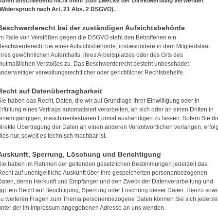
Daten anschließend nicht mehr zum Zwecke der Direktwerbung verwendet
(Widerspruch nach Art. 21 Abs. 2 DSGVO).
Beschwerderecht bei der zuständigen Aufsichtsbehörde
Im Falle von Verstößen gegen die DSGVO steht den Betroffenen ein
Beschwerderecht bei einer Aufsichtsbehörde, insbesondere in dem Mitgliedstaat
ihres gewöhnlichen Aufenthalts, ihres Arbeitsplatzes oder des Orts des
mutmaßlichen Verstoßes zu. Das Beschwerderecht besteht unbeschadet
anderweitiger verwaltungsrechtlicher oder gerichtlicher Rechtsbehelfe.
Recht auf Datenübertragbarkeit
Sie haben das Recht, Daten, die wir auf Grundlage Ihrer Einwilligung oder in
Erfüllung eines Vertrags automatisiert verarbeiten, an sich oder an einen Dritten in
einem gängigen, maschinenlesbaren Format aushändigen zu lassen. Sofern Sie di
direkte Übertragung der Daten an einen anderen Verantwortlichen verlangen, erfolg
dies nur, soweit es technisch machbar ist.
Auskunft, Sperrung, Löschung und Berichtigung
Sie haben im Rahmen der geltenden gesetzlichen Bestimmungen jederzeit das
Recht auf unentgeltliche Auskunft über Ihre gespeicherten personenbezogenen
Daten, deren Herkunft und Empfänger und den Zweck der Datenverarbeitung und
ggf. ein Recht auf Berichtigung, Sperrung oder Löschung dieser Daten. Hierzu sow
zu weiteren Fragen zum Thema personenbezogene Daten können Sie sich jederzei
unter der im Impressum angegebenen Adresse an uns wenden.