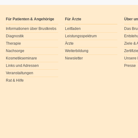
Für Patienten & Angehörige
Für Ärzte
Über u
Informationen über Brustkrebs
Leitfaden
Das Bru
Diagnostik
Leistungsspektrum
Entsteh
Therapie
Ärzte
Ziele &
Nachsorge
Weiterbildung
Zertifiz
Kosmetikseminare
Newsletter
Unsere 
Links und Adressen
Presse
Veranstaltungen
Rat & Hilfe