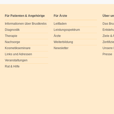
Für Patienten & Angehörige
Für Ärzte
Über u
Informationen über Brustkrebs
Leitfaden
Das Bru
Diagnostik
Leistungsspektrum
Entsteh
Therapie
Ärzte
Ziele &
Nachsorge
Weiterbildung
Zertifiz
Kosmetikseminare
Newsletter
Unsere 
Links und Adressen
Presse
Veranstaltungen
Rat & Hilfe