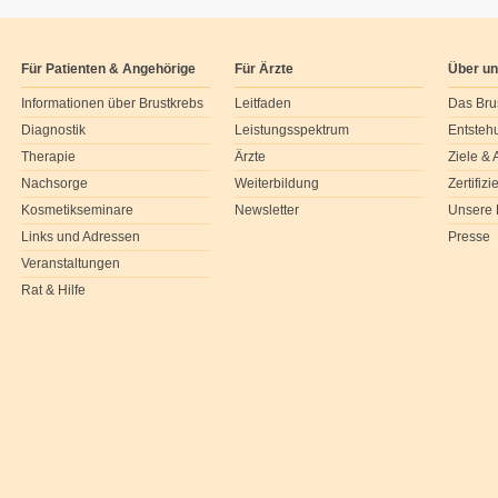
Für Patienten & Angehörige
Für Ärzte
Über u
Informationen über Brustkrebs
Leitfaden
Das Bru
Diagnostik
Leistungsspektrum
Entsteh
Therapie
Ärzte
Ziele &
Nachsorge
Weiterbildung
Zertifiz
Kosmetikseminare
Newsletter
Unsere 
Links und Adressen
Presse
Veranstaltungen
Rat & Hilfe