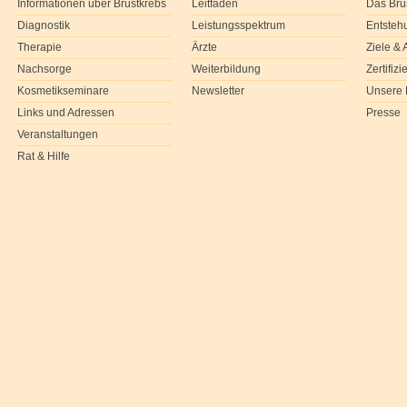
Informationen über Brustkrebs
Leitfaden
Das Bru
Diagnostik
Leistungsspektrum
Entsteh
Therapie
Ärzte
Ziele &
Nachsorge
Weiterbildung
Zertifiz
Kosmetikseminare
Newsletter
Unsere 
Links und Adressen
Presse
Veranstaltungen
Rat & Hilfe