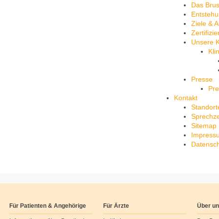
Das Bru
Entstehu
Ziele & 
Zertifizi
Unsere K
Kli
Presse
Pre
Kontakt
Standort
Sprechze
Sitemap
Impress
Datensch
Für Patienten & Angehörige
Für Ärzte
Über u