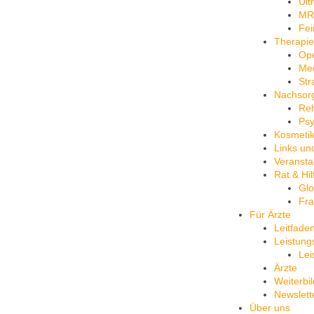
Ult
MR
Fei
Therapie
Ope
Me
Str
Nachsor
Reh
Psy
Kosmeti
Links un
Veransta
Rat & Hil
Glo
Fra
Für Ärzte
Leitfade
Leistung
Lei
Ärzte
Weiterbi
Newslett
Über uns