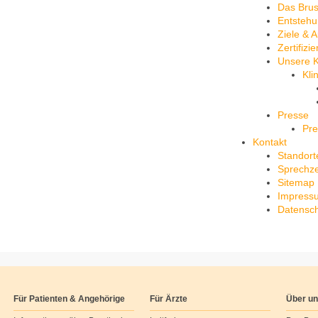
Das Bru
Entstehu
Ziele & 
Zertifizi
Unsere K
Kli
Presse
Pre
Kontakt
Standort
Sprechze
Sitemap
Impress
Datensch
Für Patienten & Angehörige
Für Ärzte
Über u