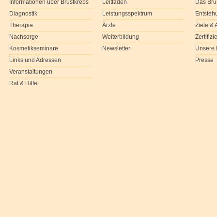
Informationen über Brustkrebs
Leitfaden
Das Bru
Diagnostik
Leistungsspektrum
Entsteh
Therapie
Ärzte
Ziele &
Nachsorge
Weiterbildung
Zertifiz
Kosmetikseminare
Newsletter
Unsere 
Links und Adressen
Presse
Veranstaltungen
Rat & Hilfe