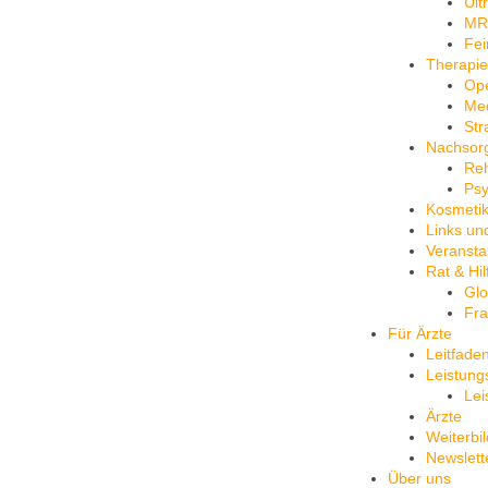
Ult
MR
Fei
Therapie
Ope
Me
Str
Nachsor
Reh
Psy
Kosmeti
Links un
Veransta
Rat & Hil
Glo
Fra
Für Ärzte
Leitfade
Leistung
Lei
Ärzte
Weiterbi
Newslett
Über uns