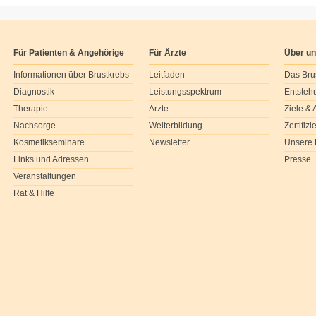
Für Patienten & Angehörige
Für Ärzte
Über u
Informationen über Brustkrebs
Leitfaden
Das Bru
Diagnostik
Leistungsspektrum
Entsteh
Therapie
Ärzte
Ziele &
Nachsorge
Weiterbildung
Zertifiz
Kosmetikseminare
Newsletter
Unsere 
Links und Adressen
Presse
Veranstaltungen
Rat & Hilfe