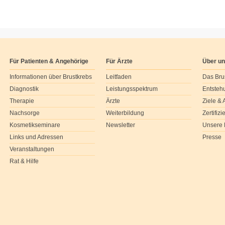
Für Patienten & Angehörige
Für Ärzte
Über u
Informationen über Brustkrebs
Leitfaden
Das Bru
Diagnostik
Leistungsspektrum
Entsteh
Therapie
Ärzte
Ziele &
Nachsorge
Weiterbildung
Zertifiz
Kosmetikseminare
Newsletter
Unsere 
Links und Adressen
Presse
Veranstaltungen
Rat & Hilfe