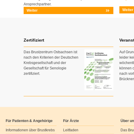
Ansprechpartner.
Weiter
Weiter
Zertifiziert
Verans
Das Brustzentrum Ostsachsen ist
Auf Grun
nach den Kriterien der Deutschen
leider k
Krebsgesellschaft und der
wöchent
Gesellschaft für Senologie
können o
zertifiziert.
nach vor
Brückner
Für Patienten & Angehörige
Für Ärzte
Über u
Informationen über Brustkrebs
Leitfaden
Das Bru