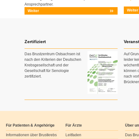
Ansprechpartner.
Weiter
Weiter
Zertifiziert
Verans
Das Brustzentrum Ostsachsen ist
Auf Grun
nach den Kriterien der Deutschen
leider k
Krebsgesellschaft und der
wöchent
Gesellschaft für Senologie
können o
zertifiziert.
nach vor
Brückner
Für Patienten & Angehörige
Für Ärzte
Über u
Informationen über Brustkrebs
Leitfaden
Das Bru