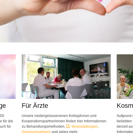
ge
Für Ärzte
Kosm
000
Unsere neidergelassenenen Kolleg/innen und
Aufgrund 
r für die
Kooperationspartner/innen finden hier Informationen
beliebten 
uch für
zu Behandlungsmethoden,
Veranstaltungen
,
derzeit a
Ansprechpartnern
und vieles mehr.
Informati