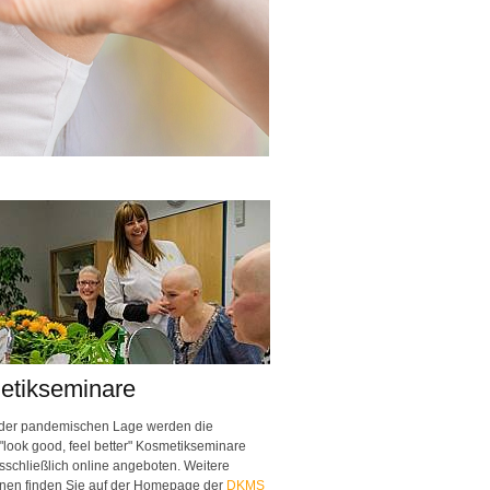
etikseminare
der pandemischen Lage werden die
"look good, feel better" Kosmetikseminare
usschließlich online angeboten. Weitere
onen finden Sie auf der Homepage der
DKMS