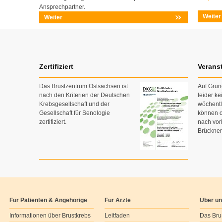
Ansprechpartner.
Weiter
Weiter
Zertifiziert
Verans
Das Brustzentrum Ostsachsen ist
Auf Grun
nach den Kriterien der Deutschen
leider k
Krebsgesellschaft und der
wöchent
Gesellschaft für Senologie
können o
zertifiziert.
nach vor
Brückner
Für Patienten & Angehörige
Für Ärzte
Über u
Informationen über Brustkrebs
Leitfaden
Das Bru