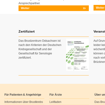
Ansprechpartner.
Weiter
Weiter
Zertifiziert
Verans
Das Brustzentrum Ostsachsen ist
Auf Grun
nach den Kriterien der Deutschen
leider k
Krebsgesellschaft und der
wöchent
Gesellschaft für Senologie
können o
zertifiziert.
nach vor
Brückner
Für Patienten & Angehörige
Für Ärzte
Über u
Informationen über Brustkrebs
Leitfaden
Das Bru