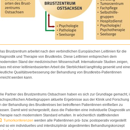
Das Brustzentrum arbeitet nach den verbindlichen Europäischen Leitlinien für die
Diagnostik und Therapie von Brustkrebs. Diese Leitlinien entsprechen dem
modernsten Stand der medizinischen Wissenschaft. Internationale Studien zeigen,
dass mit einer leitlinienbasierten Arbeit die Sterblichkeit langfristig gesenkt und eine
deutliche Qualitätsverbesserung der Behandlung von Brustkrebs-Patientinnen
erreicht werden kann.
Die Partner des Brustzentrums Ostsachsen haben es sich zur Grundlage gemacht, 
fachspezifischen Arbeitsgruppen aktuelle Ergebnisse aus der Klinik und Forschung
in der Behandlung des Brustkrebses bei betroffenen Patientinnen einfließen zu
lassen. Damit wird sichergestellt, dass die Patienten eine individuelle Diagnostik u
Therapie nach modernstem Standard erhalten. In wöchentlich stattfindenden
Tumorkonferenzen
werden alle Patientinnen prä- bzw. postoperativ vorgestellt
und so ein individuelles und interdisziplinär abgestimmtes Behandlungskonzept