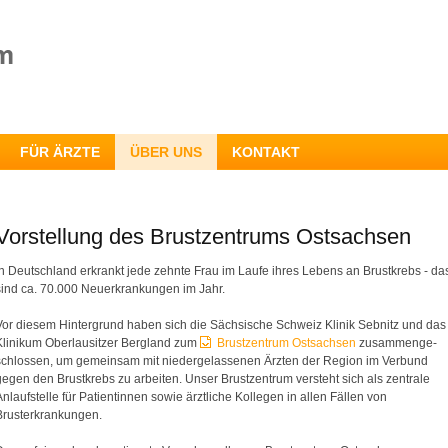
FÜR ÄRZTE
ÜBER UNS
KONTAKT
Vorstellung des Brustzentrums Ostsachsen
In Deutschland erkrankt jede zehnte Frau im Laufe ihres Lebens an Brustkrebs - da
sind ca. 70.000 Neuerkrankungen im Jahr.
Vor diesem Hintergrund haben sich die Sächsische Schweiz Klinik Sebnitz und das
Klinikum Oberlausitzer Bergland zum
Brustzentrum Ostsachsen
zusammenge-
schlossen, um gemeinsam mit niedergelassenen Ärzten der Region im Verbund
gegen den Brustkrebs zu arbeiten. Unser Brustzentrum versteht sich als zentrale
Anlaufstelle für Patientinnen sowie ärztliche Kollegen in allen Fällen von
Brusterkrankungen.