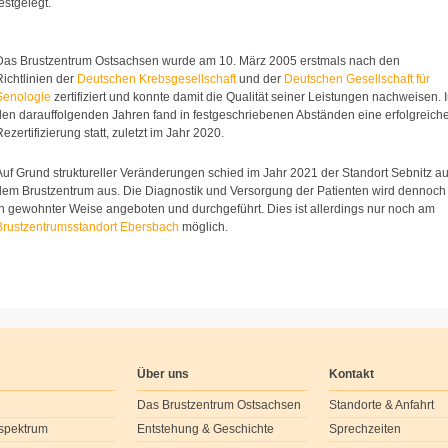
festgelegt.
Das Brustzentrum Ostsachsen wurde am 10. März 2005 erstmals nach den
Richtlinien der
Deutschen Krebsgesellschaft
und der
Deutschen Gesellschaft für
Senologie
zertifiziert und konnte damit die Qualität seiner Leistungen nachweisen. 
den darauffolgenden Jahren fand in festgeschriebenen Abständen eine erfolgreich
Rezertifizierung statt, zuletzt im Jahr 2020.
Auf Grund struktureller Veränderungen schied im Jahr 2021 der Standort Sebnitz a
dem Brustzentrum aus. Die Diagnostik und Versorgung der Patienten wird dennoch
in gewohnter Weise angeboten und durchgeführt. Dies ist allerdings nur noch am
Brustzentrumsstandort Ebersbach
möglich.
Über uns
Kontakt
Das Brustzentrum Ostsachsen
Standorte & Anfahrt
spektrum
Entstehung & Geschichte
Sprechzeiten