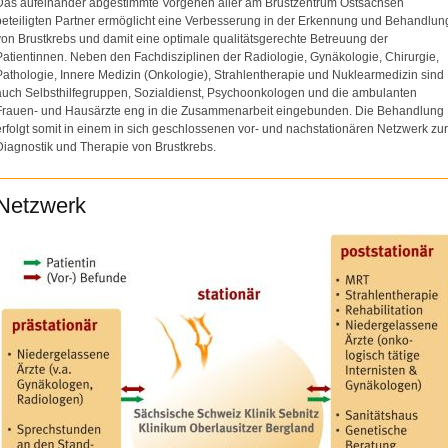
Das aufeinander abgestimmte Vorgehen aller am Brustzentrum Ostsachsen
beteiligten Partner ermöglicht eine Verbesserung in der Erkennung und Behandlun
von Brustkrebs und damit eine optimale qualitätsgerechte Betreuung der
Patientinnen. Neben den Fachdisziplinen der Radiologie, Gynäkologie, Chirurgie,
Pathologie, Innere Medizin (Onkologie), Strahlentherapie und Nuklearmedizin sind
auch Selbsthilfegruppen, Sozialdienst, Psychoonkologen und die ambulanten
Frauen- und Hausärzte eng in die Zusammenarbeit eingebunden. Die Behandlung
erfolgt somit in einem in sich geschlossenen vor- und nachstationären Netzwerk zur
Diagnostik und Therapie von Brustkrebs.
Netzwerk