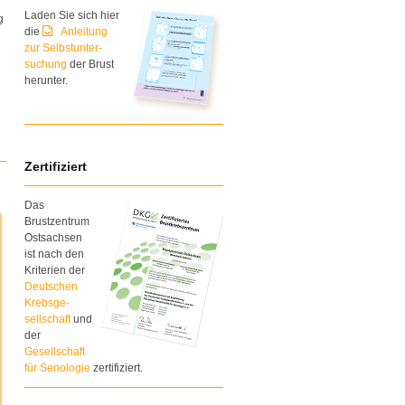
Laden Sie sich hier
g
die
Anleitung
zur Selbstunter-
suchung
der Brust
herunter.
Zertifiziert
Das
Brustzentrum
Ostsachsen
ist nach den
Kriterien der
Deutschen
Krebsge-
sellschaft
und
der
Gesellschaft
für Senologie
zertifiziert.