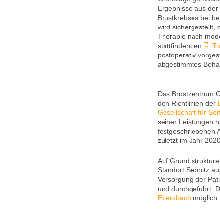
Ergebnisse aus der 
Brustkrebses bei be
wird sichergestellt,
Therapie nach mode
stattfindenden
Tu
postoperativ vorgeste
abgestimmtes Behan
Das Brustzentrum O
den Richtlinien der
Gesellschaft für Se
seiner Leistungen n
festgeschriebenen Ab
zuletzt im Jahr 2020
Auf Grund strukture
Standort Sebnitz au
Versorgung der Pat
und durchgeführt. D
Ebersbach
möglich.