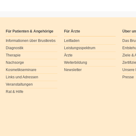
Für Patienten & Angehörige
Für Ärzte
Über u
Informationen über Brustkrebs
Leitfaden
Das Bru
Diagnostik
Leistungsspektrum
Entsteh
Therapie
Ärzte
Ziele &
Nachsorge
Weiterbildung
Zertifiz
Kosmetikseminare
Newsletter
Unsere 
Links und Adressen
Presse
Veranstaltungen
Rat & Hilfe