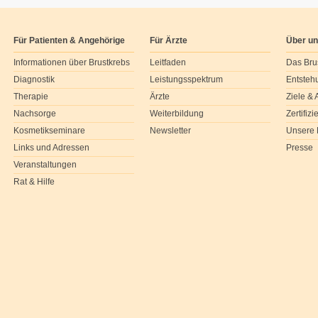
Für Patienten & Angehörige
Für Ärzte
Über u
Informationen über Brustkrebs
Leitfaden
Das Bru
Diagnostik
Leistungsspektrum
Entsteh
Therapie
Ärzte
Ziele &
Nachsorge
Weiterbildung
Zertifiz
Kosmetikseminare
Newsletter
Unsere 
Links und Adressen
Presse
Veranstaltungen
Rat & Hilfe