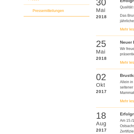
30
Erfolg
Qualität 
Mai
Pressemitteilungen
Das Brus
2018
jährlich
Mehr le
25
Neuer 
Wir freu
Mai
präsentie
2018
Mehr le
02
Brustk
Allein i
Okt
seltener
2017
Mammaka
Mehr le
18
Erfolgr
Am 15./1
Aug
Ostsachs
2017
Zertifizi