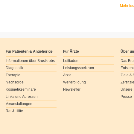
Mehr le
Für Patienten & Angehörige
Für Ärzte
Über u
Informationen über Brustkrebs
Leitfaden
Das Bru
Diagnostik
Leistungsspektrum
Entsteh
Therapie
Ärzte
Ziele &
Nachsorge
Weiterbildung
Zertifiz
Kosmetikseminare
Newsletter
Unsere 
Links und Adressen
Presse
Veranstaltungen
Rat & Hilfe